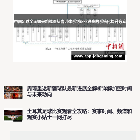
周琦重返新疆球队最新进展全解析详解加盟时间
与未来动向
土耳其足球比赛观看全攻略：赛事时间、频道和
观赛小贴士一网打尽