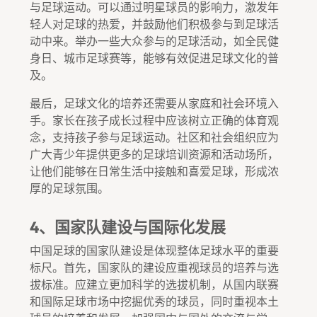
与足球运动。可以通过明星球员的影响力，激发年
轻人对足球的热爱，并鼓励他们积极参与到足球活
动中来。举办一些大众参与的足球活动，如全民健
身日、城市足球赛等，能够有效促进足球文化的普
及。
最后，足球文化的培养还需要从家庭和社会环境入
手。家长在孩子成长过程中应该树立正确的体育观
念，支持孩子参与足球运动。社区和社会组织应为
广大青少年提供更多的足球培训资源和活动场所，
让他们能够在日常生活中接触和喜爱足球，形成浓
厚的足球氛围。
4、国家队建设与国际化发展
中国足球的国家队建设是体现整体足球水平的重要
标尺。首先，国家队的建设应重视球员的培养与选
拔标准。应建立更加科学的选拔机制，从国内联赛
和国际足球市场中挖掘优秀的球员，同时重视本土