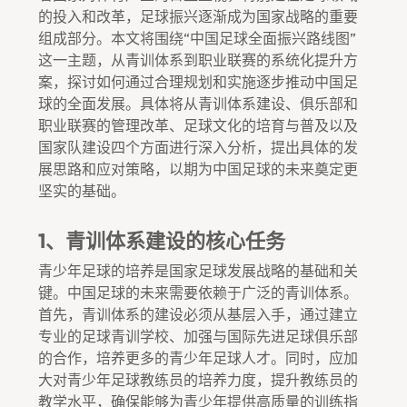
的投入和改革，足球振兴逐渐成为国家战略的重要
组成部分。本文将围绕“中国足球全面振兴路线图”
这一主题，从青训体系到职业联赛的系统化提升方
案，探讨如何通过合理规划和实施逐步推动中国足
球的全面发展。具体将从青训体系建设、俱乐部和
职业联赛的管理改革、足球文化的培育与普及以及
国家队建设四个方面进行深入分析，提出具体的发
展思路和应对策略，以期为中国足球的未来奠定更
坚实的基础。
1、青训体系建设的核心任务
青少年足球的培养是国家足球发展战略的基础和关
键。中国足球的未来需要依赖于广泛的青训体系。
首先，青训体系的建设必须从基层入手，通过建立
专业的足球青训学校、加强与国际先进足球俱乐部
的合作，培养更多的青少年足球人才。同时，应加
大对青少年足球教练员的培养力度，提升教练员的
教学水平，确保能够为青少年提供高质量的训练指