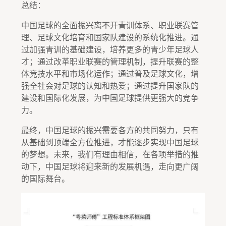
总结：
中国足球的全面振兴离不开青训体系、职业联赛管
理、足球文化培育和国家队建设的系统化推进。通
过加强青训的基础建设，培养更多的青少年足球人
才；通过改革职业联赛的管理机制，提升联赛的整
体竞技水平和市场化运作；通过普及足球文化，增
强全社会对足球的认知和热爱；通过提升国家队的
建设和国际化发展，为中国足球提供更强大的竞争
力。
最终，中国足球的振兴需要各方的共同努力，只有
从基础到顶端全方位推进，才能逐步实现中国足球
的梦想。未来，我们有理由相信，在各项举措的推
动下，中国足球将迎来新的发展机遇，走向更广阔
的国际舞台。