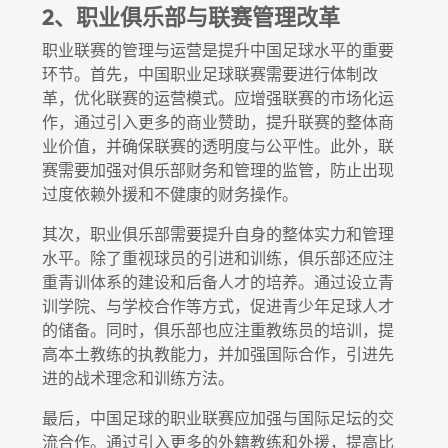
2、职业俱乐部与联赛管理改革
职业联赛的管理与运营是提升中国足球水平的重要
环节。首先，中国职业足球联赛需要进行体制改
革，优化联赛的运营模式。应增强联赛的市场化运
作，通过引入更多的商业赞助，提升联赛的整体商
业价值，并确保联赛的透明度与公平性。此外，联
赛需要加强对俱乐部财务和管理的监管，防止出现
过度依赖外援和不健康的财务操作。
其次，职业俱乐部需要提升自身的整体实力和管理
水平。除了重视球员的引进和训练，俱乐部还应注
重青训体系的建设和后备人才的培养。通过设立青
训学院、与学校合作等方式，促进青少年足球人才
的储备。同时，俱乐部也应注重教练员的培训，提
高本土教练的执教能力，并加强国际合作，引进先
进的战术理念和训练方法。
最后，中国足球的职业联赛应加强与国际足坛的交
流合作。通过引入更多的外籍教练和外援，提高比