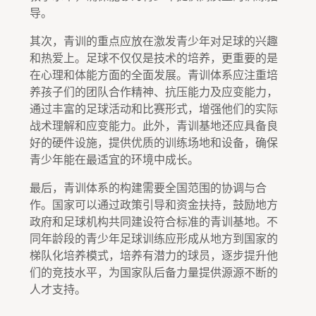
导。
其次，青训的重点应放在激发青少年对足球的兴趣
和热爱上。足球不仅仅是技术的培养，更重要的是
在心理和体能方面的全面发展。青训体系应注重培
养孩子们的团队合作精神、抗压能力及应变能力，
通过丰富的足球活动和比赛形式，增强他们的实际
战术理解和应变能力。此外，青训基地还应具备良
好的硬件设施，提供优质的训练场地和设备，确保
青少年能在最适宜的环境中成长。
最后，青训体系的构建需要全国范围的协调与合
作。国家可以通过政策引导和资金扶持，鼓励地方
政府和足球机构共同建设符合标准的青训基地。不
同年龄段的青少年足球训练应形成从地方到国家的
梯队化培养模式，培养有潜力的球员，逐步提升他
们的竞技水平，为国家队后备力量提供源源不断的
人才支持。